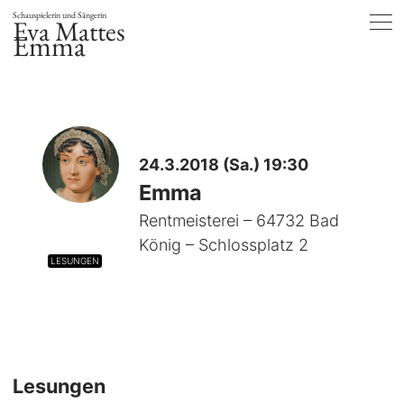
Schauspielerin und Sängerin
Eva Mattes
Emma
24.3.2018 (Sa.) 19:30
Emma
Rentmeisterei – 64732 Bad
König – Schlossplatz 2
LESUNGEN
Lesungen