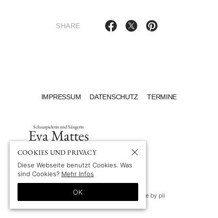
SHARE
IMPRESSUM
DATENSCHUTZ
TERMINE
Schauspielerin und Sängerin
Eva Mattes
COOKIES UND PRIVACY
Diese Webseite benutzt Cookies. Was
sind Cookies?
Mehr Infos
OK
© 1969-2026 by Eva Mattes
—
Site by pii